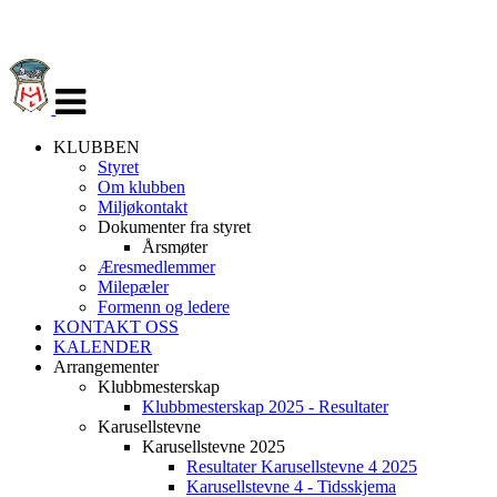
Veksle
navigasjon
KLUBBEN
Styret
Om klubben
Miljøkontakt
Dokumenter fra styret
Årsmøter
Æresmedlemmer
Milepæler
Formenn og ledere
KONTAKT OSS
KALENDER
Arrangementer
Klubbmesterskap
Klubbmesterskap 2025 - Resultater
Karusellstevne
Karusellstevne 2025
Resultater Karusellstevne 4 2025
Karusellstevne 4 - Tidsskjema