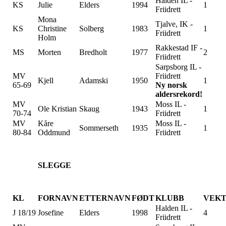
Halden IL -
KS
Julie
Elders
1994
1
Friidrett
Mona
Tjalve, IK -
KS
Christine
Solberg
1983
1
Friidrett
Holm
Rakkestad IF -
MS
Morten
Bredholt
1977
2
Friidrett
Sarpsborg IL -
MV
Friidrett
Kjell
Adamski
1950
1
65-69
Ny norsk
aldersrekord!
MV
Moss IL -
Ole Kristian
Skaug
1943
1
70-74
Friidrett
MV
Kåre
Moss IL -
Sommerseth
1935
1
80-84
Oddmund
Friidrett
SLEGGE
KL
FORNAVN
ETTERNAVN
FØDT
KLUBB
VEK
Halden IL -
J 18/19
Josefine
Elders
1998
4
Friidrett