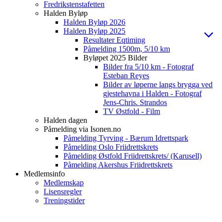
Fredrikstenstafetten
Halden Byløp
Halden Byløp 2026
Halden Byløp 2025
Resultater Eqtiming
Påmelding 1500m, 5/10 km
Byløpet 2025 Bilder
Bilder fra 5/10 km - Fotograf
Esteban Reyes
Bilder av løperne langs brygga ved
gjestehavna i Halden - Fotograf
Jens-Chris. Strandos
TV Østfold - Film
Halden dagen
Påmelding via Isonen.no
Påmelding Tyrving - Bærum Idrettspark
Påmelding Oslo Friidrettskrets
Påmelding Østfold Friidrettskrets/ (Karusell)
Påmelding Akershus Friidrettskrets
Medlemsinfo
Medlemskap
Lisensregler
Treningstider