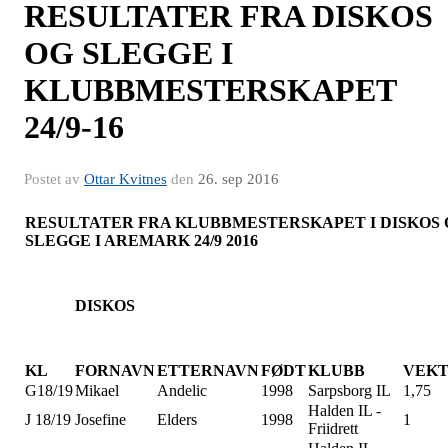
RESULTATER FRA DISKOS
OG SLEGGE I
KLUBBMESTERSKAPET
24/9-16
Postet av
Ottar Kvitnes
den
26. sep 2016
RESULTATER FRA KLUBBMESTERSKAPET I DISKOS 
SLEGGE I AREMARK 24/9 2016
DISKOS
KL
FORNAVN
ETTERNAVN
FØDT
KLUBB
VEK
G18/19
Mikael
Andelic
1998
Sarpsborg IL
1,75
Halden IL -
J 18/19
Josefine
Elders
1998
1
Friidrett