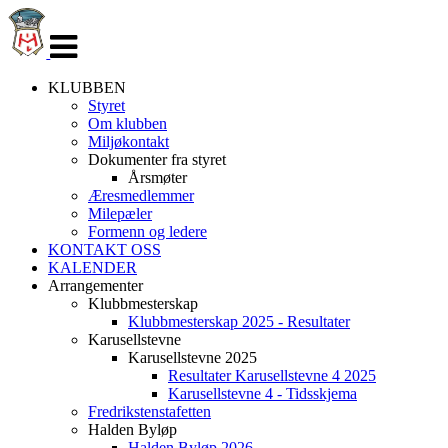
Veksle
navigasjon
KLUBBEN
Styret
Om klubben
Miljøkontakt
Dokumenter fra styret
Årsmøter
Æresmedlemmer
Milepæler
Formenn og ledere
KONTAKT OSS
KALENDER
Arrangementer
Klubbmesterskap
Klubbmesterskap 2025 - Resultater
Karusellstevne
Karusellstevne 2025
Resultater Karusellstevne 4 2025
Karusellstevne 4 - Tidsskjema
Fredrikstenstafetten
Halden Byløp
Halden Byløp 2026