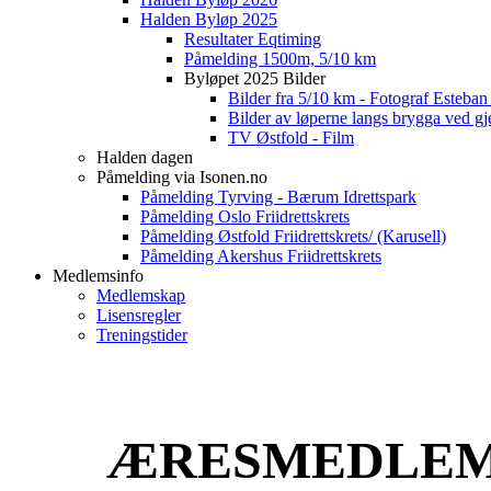
Halden Byløp 2025
Resultater Eqtiming
Påmelding 1500m, 5/10 km
Byløpet 2025 Bilder
Bilder fra 5/10 km - Fotograf Esteba
Bilder av løperne langs brygga ved gj
TV Østfold - Film
Halden dagen
Påmelding via Isonen.no
Påmelding Tyrving - Bærum Idrettspark
Påmelding Oslo Friidrettskrets
Påmelding Østfold Friidrettskrets/ (Karusell)
Påmelding Akershus Friidrettskrets
Medlemsinfo
Medlemskap
Lisensregler
Treningstider
ÆRESMEDLE