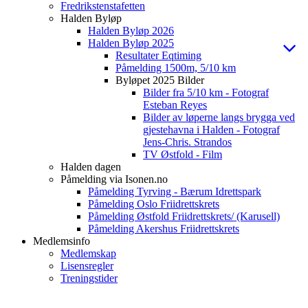
Fredrikstenstafetten
Halden Byløp
Halden Byløp 2026
Halden Byløp 2025
Resultater Eqtiming
Påmelding 1500m, 5/10 km
Byløpet 2025 Bilder
Bilder fra 5/10 km - Fotograf
Esteban Reyes
Bilder av løperne langs brygga ved
gjestehavna i Halden - Fotograf
Jens-Chris. Strandos
TV Østfold - Film
Halden dagen
Påmelding via Isonen.no
Påmelding Tyrving - Bærum Idrettspark
Påmelding Oslo Friidrettskrets
Påmelding Østfold Friidrettskrets/ (Karusell)
Påmelding Akershus Friidrettskrets
Medlemsinfo
Medlemskap
Lisensregler
Treningstider