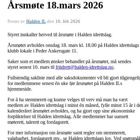
Årsmøte 18.mars 2026
Postet av
Halden IL
den
10. feb 2026
Styret innkaller herved til årsmøte i Halden idrettslag.
Årsmøtet avholdes onsdag 18. mars kl. 18.00 på Halden idrettslags
klubb lokale i Peder Ankersgate 11.
Saker som et medlem ønsker behandlet på årsmøtet, må sendes
styret senest 10. mars til
friidrett@halden-idrettslag.no
.
Fullstendig sakliste med alle saksdokumenter vil bli gjort tilgjengeli
for medlemmene senest én uke før årsmøtet på Halden ILs
hjemmeside.
For å ha stemmerett og kunne velges til verv må man ha vært
medlem av Halden idrettslag i minst én måned, fylle minst 15 år i d
kalenderåret årsmøtet avholdes, og ha gjort opp sine økonomiske
forpliktelser til Halden idrettslag. Alle medlemmer har uansett
møterett, talerett og forslagsrett.
For mer informasjon om årsmøte samt regler om stemmerett,
valgbarhet, forslagsrett mv., se Halden idrettslags lov. Ved spørsmål