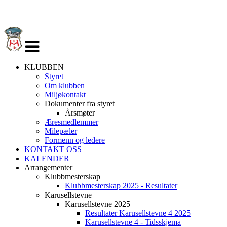
Veksle
navigasjon
KLUBBEN
Styret
Om klubben
Miljøkontakt
Dokumenter fra styret
Årsmøter
Æresmedlemmer
Milepæler
Formenn og ledere
KONTAKT OSS
KALENDER
Arrangementer
Klubbmesterskap
Klubbmesterskap 2025 - Resultater
Karusellstevne
Karusellstevne 2025
Resultater Karusellstevne 4 2025
Karusellstevne 4 - Tidsskjema