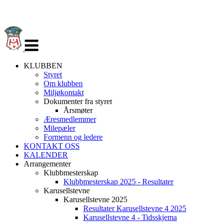
Veksle
navigasjon
KLUBBEN
Styret
Om klubben
Miljøkontakt
Dokumenter fra styret
Årsmøter
Æresmedlemmer
Milepæler
Formenn og ledere
KONTAKT OSS
KALENDER
Arrangementer
Klubbmesterskap
Klubbmesterskap 2025 - Resultater
Karusellstevne
Karusellstevne 2025
Resultater Karusellstevne 4 2025
Karusellstevne 4 - Tidsskjema