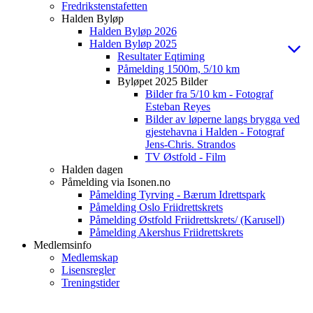
Fredrikstenstafetten
Halden Byløp
Halden Byløp 2026
Halden Byløp 2025
Resultater Eqtiming
Påmelding 1500m, 5/10 km
Byløpet 2025 Bilder
Bilder fra 5/10 km - Fotograf
Esteban Reyes
Bilder av løperne langs brygga ved
gjestehavna i Halden - Fotograf
Jens-Chris. Strandos
TV Østfold - Film
Halden dagen
Påmelding via Isonen.no
Påmelding Tyrving - Bærum Idrettspark
Påmelding Oslo Friidrettskrets
Påmelding Østfold Friidrettskrets/ (Karusell)
Påmelding Akershus Friidrettskrets
Medlemsinfo
Medlemskap
Lisensregler
Treningstider