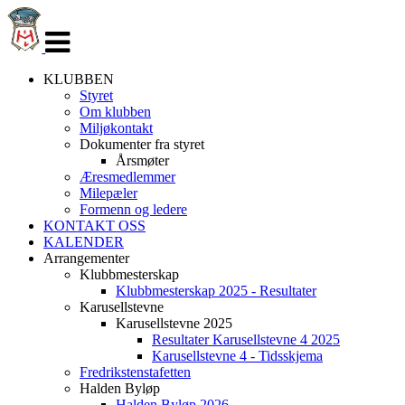
Veksle
navigasjon
KLUBBEN
Styret
Om klubben
Miljøkontakt
Dokumenter fra styret
Årsmøter
Æresmedlemmer
Milepæler
Formenn og ledere
KONTAKT OSS
KALENDER
Arrangementer
Klubbmesterskap
Klubbmesterskap 2025 - Resultater
Karusellstevne
Karusellstevne 2025
Resultater Karusellstevne 4 2025
Karusellstevne 4 - Tidsskjema
Fredrikstenstafetten
Halden Byløp
Halden Byløp 2026