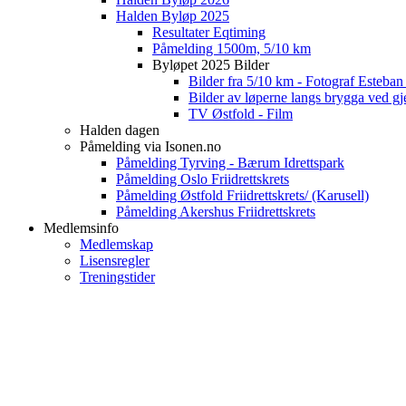
Halden Byløp 2025
Resultater Eqtiming
Påmelding 1500m, 5/10 km
Byløpet 2025 Bilder
Bilder fra 5/10 km - Fotograf Esteba
Bilder av løperne langs brygga ved gj
TV Østfold - Film
Halden dagen
Påmelding via Isonen.no
Påmelding Tyrving - Bærum Idrettspark
Påmelding Oslo Friidrettskrets
Påmelding Østfold Friidrettskrets/ (Karusell)
Påmelding Akershus Friidrettskrets
Medlemsinfo
Medlemskap
Lisensregler
Treningstider