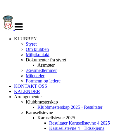
Veksle
navigasjon
KLUBBEN
Styret
Om klubben
Miljøkontakt
Dokumenter fra styret
Årsmøter
Æresmedlemmer
Milepæler
Formenn og ledere
KONTAKT OSS
KALENDER
Arrangementer
Klubbmesterskap
Klubbmesterskap 2025 - Resultater
Karusellstevne
Karusellstevne 2025
Resultater Karusellstevne 4 2025
Karusellstevne 4 - Tidsskjema