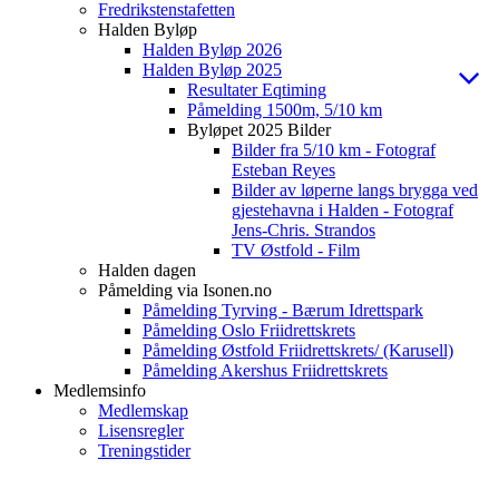
Fredrikstenstafetten
Halden Byløp
Halden Byløp 2026
Halden Byløp 2025
Resultater Eqtiming
Påmelding 1500m, 5/10 km
Byløpet 2025 Bilder
Bilder fra 5/10 km - Fotograf
Esteban Reyes
Bilder av løperne langs brygga ved
gjestehavna i Halden - Fotograf
Jens-Chris. Strandos
TV Østfold - Film
Halden dagen
Påmelding via Isonen.no
Påmelding Tyrving - Bærum Idrettspark
Påmelding Oslo Friidrettskrets
Påmelding Østfold Friidrettskrets/ (Karusell)
Påmelding Akershus Friidrettskrets
Medlemsinfo
Medlemskap
Lisensregler
Treningstider